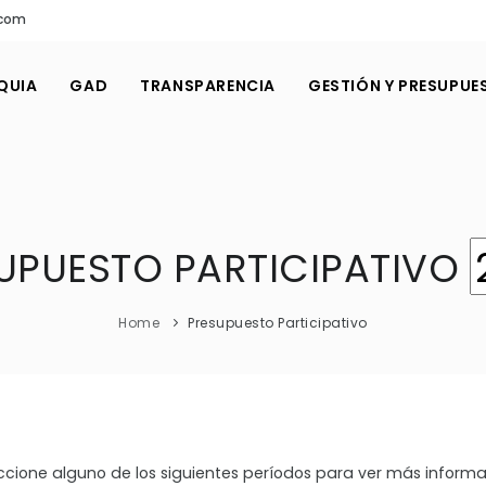
.com
QUIA
GAD
TRANSPARENCIA
GESTIÓN Y PRESUPUE
UPUESTO PARTICIPATIVO
Home
Presupuesto Participativo
ccione alguno de los siguientes períodos para ver más informa